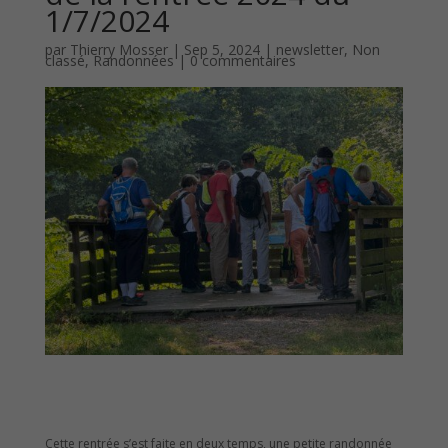
1/7/2024
par
Thierry Mosser
|
Sep 5, 2024
|
newsletter
,
Non
classé
,
Randonnées
|
0 commentaires
Cette rentrée s’est faite en deux temps, une petite randonnée