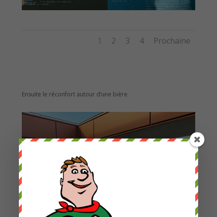
1
2
3
4
Prochaine
Ensuite le réconfort autour d’une bière.