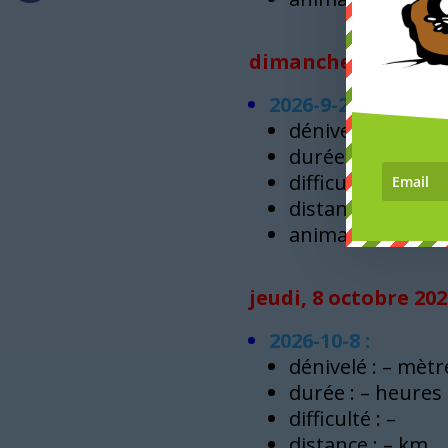
dimanche, 27 septe
2026-9-27 : LFT 
dénivelé : – mètr
durée : – heures
difficulté : –
distance : – km
animateur : –
jeudi, 8 octobre 202
2026-10-8 :
dénivelé : – mètr
durée : – heures
difficulté : –
distance : – km