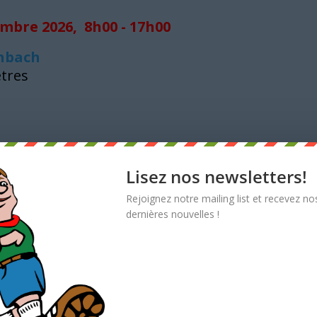
mbre 2026, 8h00 - 17h00
enbach
ètres
rry O.
Lisez nos newsletters!
 2026, 8h00 - 17h00
Rejoignez notre mailing list et recevez no
dernières nouvelles !
es