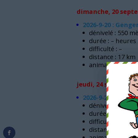
dimanche, 20 septe
2026-9-20 : Geng
dénivelé : 550 m
durée : – heures
difficulté : –
distance : 17 km
animateur : Thie
jeudi, 24 septembre
2026-9-24 :
dénivelé : – mètr
durée : – heures
difficulté : –
distance : – km
animateur : –