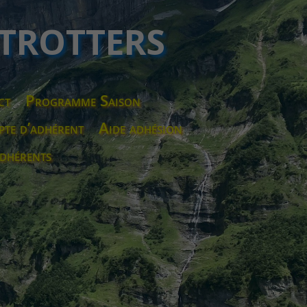
 TROTTERS
ct
Programme Saison
te d’adhérent
Aide adhésion
dhérents