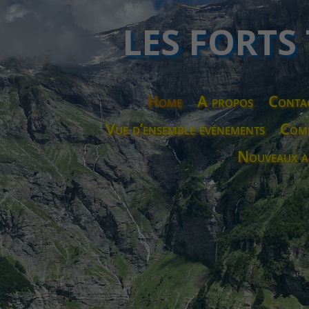
LES FORTS
Home
A propos
Conta
Vue d’ensemble événements
Comp
Nouveaux a