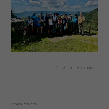
1
2
3
Prochaine
La roche des Fées