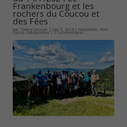
Frankenbourg et les
rochers du Coucou et
des Fées
par
Thierry Mosser
|
Sep 5, 2024
|
newsletter
,
Non
classé
,
Randonnées
|
0 commentaires