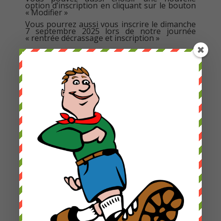
option d’inscription en cliquant sur le bouton
« Modifier »
Vous pourrez aussi vous inscrire le dimanche
7 septembre 2025 lors de notre journée
« rentrée décrassage et inscription »
LesFortsTrotters Admin
Accueil
A propos
Contact
Programme Saison 25-26
Assisté : création événement
Assisté : Gérer les réservations
Assisté : création Newsletters
Les Courses de la Colline
2022
2023