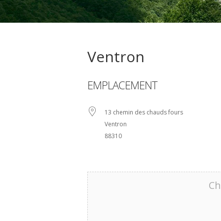
Ventron
EMPLACEMENT
13 chemin des chauds fours
Ventron
88310
Ch