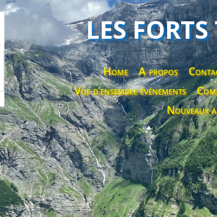
LES FORTS
Home
A propos
Conta
Vue d’ensemble événements
Comp
Nouveaux a