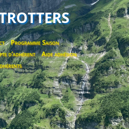
 TROTTERS
ct
Programme Saison
te d’adhérent
Aide adhésion
dhérents