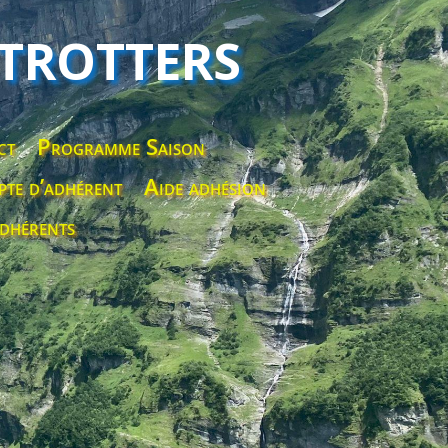
 TROTTERS
ct
Programme Saison
te d’adhérent
Aide adhésion
dhérents