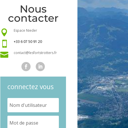
Nous
contacter
Espace Nieder

+33 6 07 50 91 20

contact@lesfortstrotters.fr

connectez vous