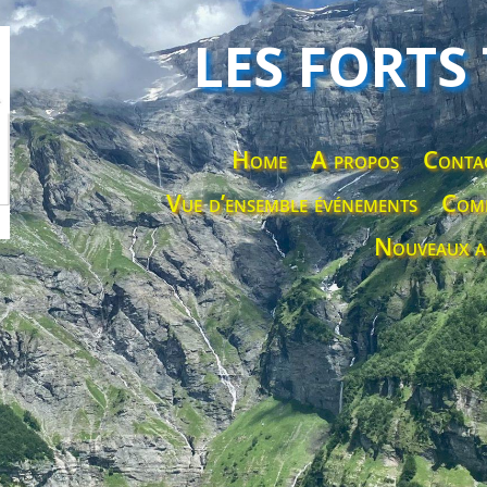
LES FORTS
Home
A propos
Conta
Vue d’ensemble événements
Comp
Nouveaux a