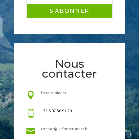
S'ABONNER
Nous
contacter
Espace Nieder

+33 6 07 50 91 20

contact@lesfortstrotters.fr
