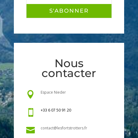
S'ABONNER
Nous
contacter
Espace Nieder

+33 6 07 50 91 20

contact@lesfortstrotters.fr
