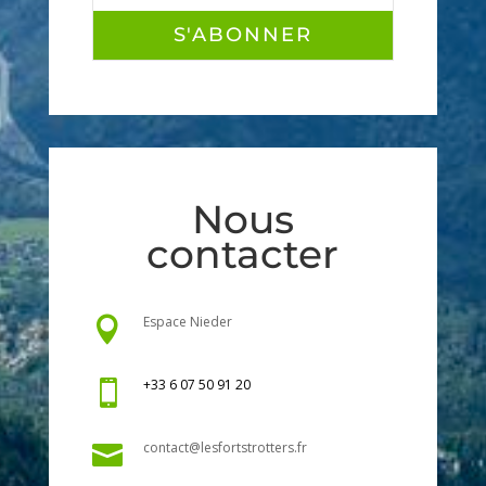
S'ABONNER
Nous
contacter
Espace Nieder

+33 6 07 50 91 20

contact@lesfortstrotters.fr
