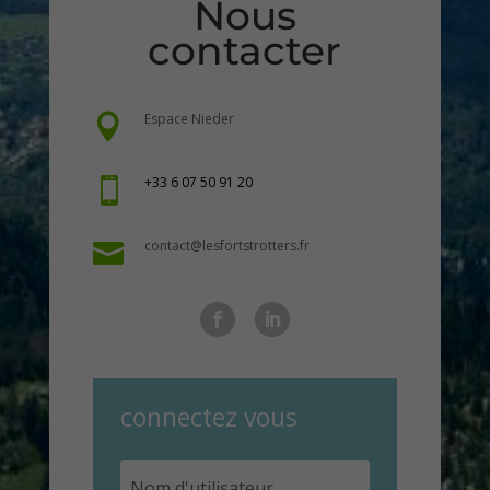
Nous
contacter
Espace Nieder

+33 6 07 50 91 20

contact@lesfortstrotters.fr

connectez vous