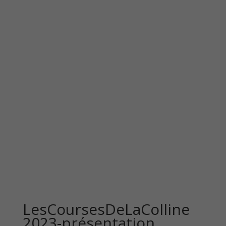
LesCoursesDeLaColline
2023-présentation