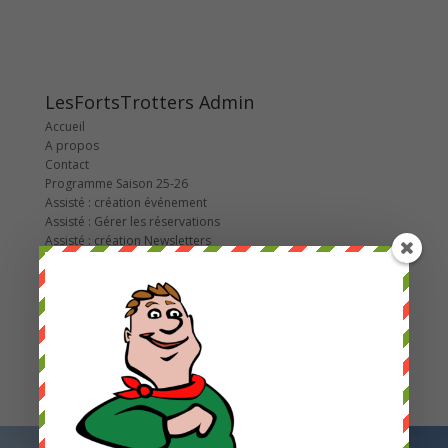
LesFortsTrotters Admin
Accueil
A propos
Contact
Programme Saison 25-26
Assisté : création événement
Assisté : Gérer les réservations
Assisté : création Newsletters
Les Courses de la Colline
2022
2023