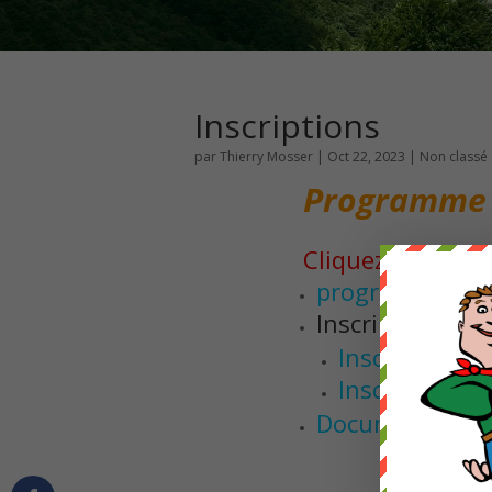
Inscriptions
par
Thierry Mosser
|
Oct 22, 2023
|
Non classé
Programme 
Cliquez sur le l
programme23-2
Inscriptions :
Inscription-2
Inscription 2
Documents admi