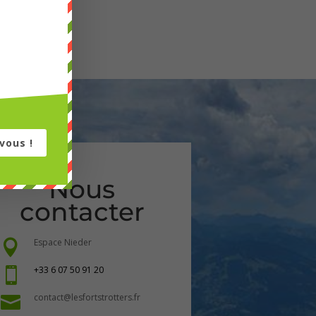
vous !
Nous
contacter
Espace Nieder

+33 6 07 50 91 20

contact@lesfortstrotters.fr
