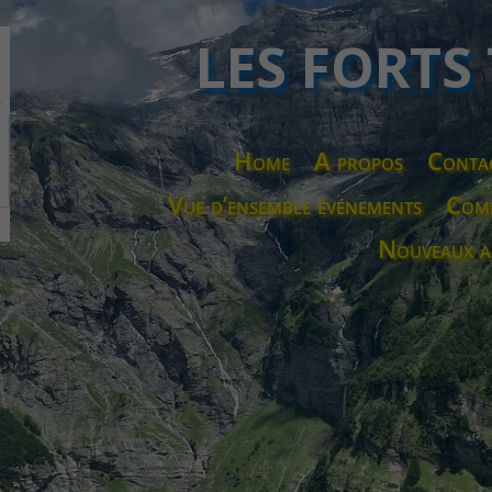
LES FORTS
Home
A propos
Conta
Vue d’ensemble événements
Comp
Nouveaux a