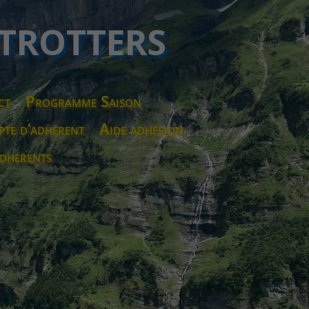
 TROTTERS
ct
Programme Saison
te d’adhérent
Aide adhésion
dhérents