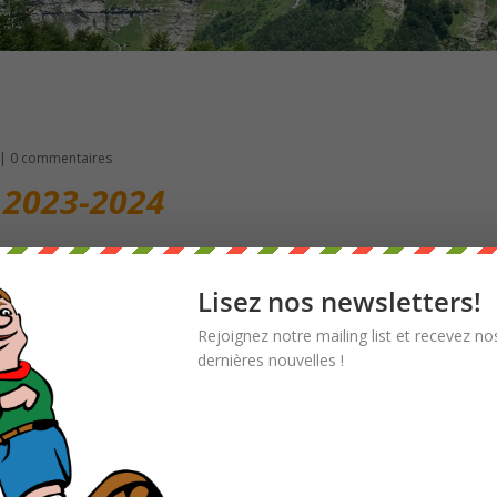
|
0 commentaires
2023-2024
ien pour consulter et/ou télécharger
4 tableau
Lisez nos newsletters!
Rejoignez notre mailing list et recevez no
3-24-individuel
dernières nouvelles !
3-24 couple
nistratifs