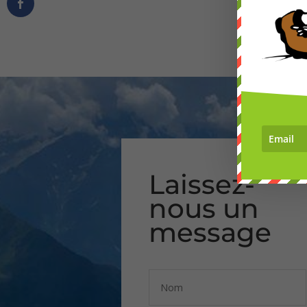
Laissez-
nous un
message