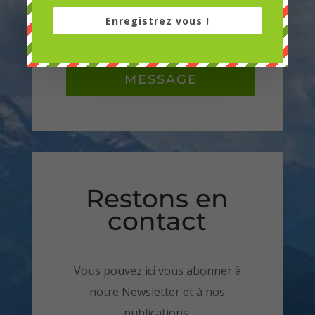
Enregistrez vous !
ENVOYER LE
MESSAGE
Restons en
contact
Vous pouvez ici vous abonner à
notre Newsletter et à nos
publications.