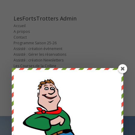
LesFortsTrotters Admin
Accueil
A propos
Contact
Programme Saison 25-26
Assisté : création événement
Assisté : Gérer les réservations
Assisté : création Newsletters
Les Courses de la Colline
2022
2023