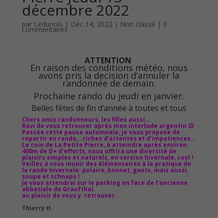
décembre 2022
par
Ledunois
|
Déc 14, 2022
|
Non classé
|
0
commentaires
ATTENTION
En raison des conditions météo, nous
avons pris la decision d’annuler la
randonnée de demain.
Prochaine rando du jeudi en janvier.
Belles fêtes de fin d’année à toutes et tous
Chers amis randonneurs, les filles aussi…
Ravi de vous retrouver après mon interlude argentin 😉
Passée cette pause automnale, je vous propose de
repartir en rando,…riches d’attentes et d’impatiences…
Le coin de La Petite Pierre, à atteindre après environ
400m de D+ d’efforts, nous offrira une diversité de
plaisirs simples et naturels, en version hivernale, cool !
Veillez à vous munir des élémentaires à la pratique de
la rando hivernale: polaire, bonnet, gants, mais aussi,
soupe et schnaps !
Je vous attendrai sur le parking en face de l’ancienne
abbatiale de Graufthal.
au plaisir de v
ous y retrouver.
Thierry H.