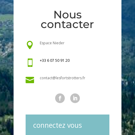
Nous
contacter
Espace Nieder

+33 6 07 50 91 20

contact@lesfortstrotters.fr

connectez vous