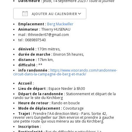
Date/heure :
jeudi, 14 septembre 2023 /
Toute la journée
AJOUTER AU CALENDRIER
Emplacement :
Berg Mackwiller
Télécharger ICS
Calendrier Google
Animateur :
Thierry HUSENAU
mail : thhnieder67@gmail.com
tel : 0689897540
dénivelé :
170m mètres,
durée de marche :
Environ 5h heures,
distance :
17km km,
difficulté :
**
info randonnée :
https://www.visorando.com/randonnee-
circuit-dans-la-campagne-de-berg-et-mack/
Accueil :
Lieu de départ :
Espace Nieder à 8h30
Départ de la randonnée :
Stationnement et départ de la
rando sur le site du Kirchberg
Heure de retour :
Rando en boucle
Mode de déplacement :
Covoiturage
Trajet :
Prendre l'A4 direction Metz - Paris. Sortie 42,
revenir vers Gungwiller sur 3km environ et prendre à gauche
une petite route qui vous mènera au site du Kirchberg.
Inscription :
Particularité :
Pas de difficultés particulières. La