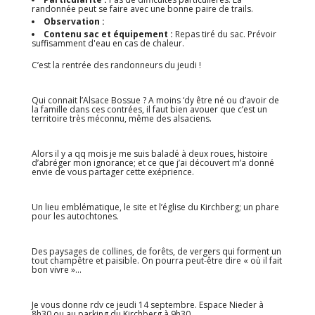
randonnée peut se faire avec une bonne paire de trails.
Observation :
Contenu sac et équipement :
Repas tiré du sac. Prévoir
suffisamment d'eau en cas de chaleur.
C’est la rentrée des randonneurs du jeudi !
Qui connait l’Alsace Bossue ? A moins ‘dy être né ou d’avoir de
la famille dans ces contrées, il faut bien avouer que c’est un
territoire très méconnu, même des alsaciens.
Alors il y a qq mois je me suis baladé à deux roues, histoire
d’abréger mon ignorance; et ce que j’ai découvert m’a donné
envie de vous partager cette exéprience.
Un lieu emblématique, le site et l’église du Kirchberg; un phare
pour les autochtones.
Des paysages de collines, de forêts, de vergers qui forment un
tout champêtre et paisible. On pourra peut-être dire « où il fait
bon vivre »…
Je vous donne rdv ce jeudi 14 septembre. Espace Nieder à
8h30 ou au parking du Kirchberg à 9h30.