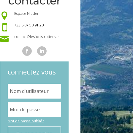
contacter
Espace Nieder

+33 6 07 50 91 20

contact@lesfortstrotters.fr

connectez vous
Mot de passe oublié?