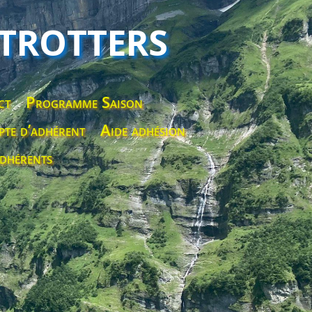
 TROTTERS
ct
Programme Saison
te d’adhérent
Aide adhésion
dhérents