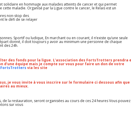
 et solidaire en hommage aux malades atteints de cancer et qui permet
e cette maladie. Organisé par la Ligue contre le cancer, le Relais est un
ures non-stop des
t le défi de se relayer
onnes. Sportif ou ludique, En marchant ou en courant, il n’existe qu’une seule
 le départ donné, il doit toujours y avoir au minimum une personne de chaque
nt des 24h.
olter des fonds pour la ligue. L’association des FortsTrotters prendra 
on d’une équipe mais je compte sur vous pour faire un don de votre
 FortsTrotters
via les site
sus, je vous invite à vous inscrire sur le formulaire ci dessous afin que
aires au mieux.
, de la restauration, seront organisées au cours de ces 24 heures Vous pouvez
tons sur vous