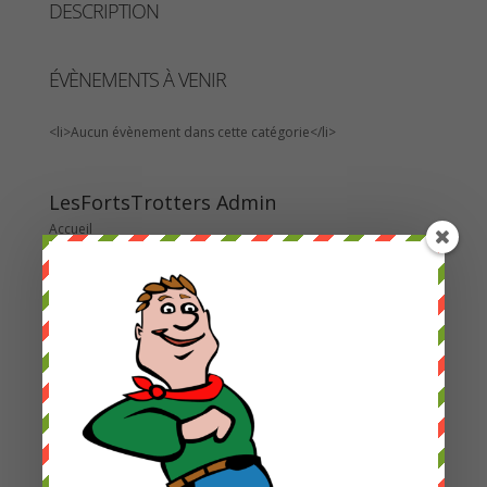
DESCRIPTION
ÉVÈNEMENTS À VENIR
<li>Aucun évènement dans cette catégorie</li>
LesFortsTrotters Admin
Accueil
A propos
Contact
Programme Saison 25-26
Assisté : création événement
Assisté : Gérer les réservations
Assisté : création Newsletters
Les Courses de la Colline
2022
2023