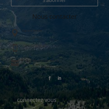
S'abonner
Nous contacter
Espace Nieder

+33 6 07 50 91 20

contact@lesfortstrotters.fr

connectez vous