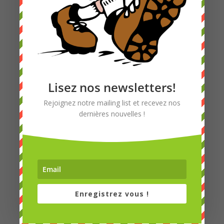
1
2
3
4
Prochaine
Lisez nos newsletters!
Rejoignez notre mailing list et recevez nos
dernières nouvelles !
LesFortsTrotters Admin
Accueil
A propos
Enregistrez vous !
Contact
Programme Saison 25-26
Assisté : création événement