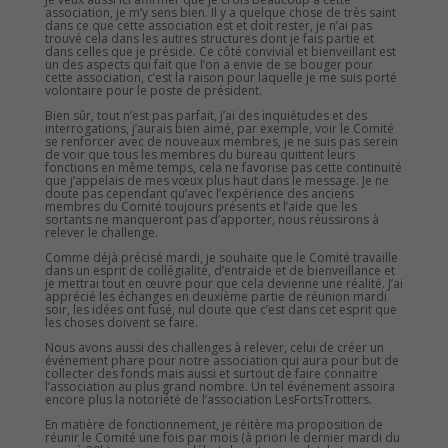
association, je m’y sens bien. Il y a quelque chose de très saint
dans ce que cette association est et doit rester, je n’ai pas
trouvé cela dans les autres structures dont je fais partie et
dans celles que je préside. Ce côté convivial et bienveillant est
un des aspects qui fait que l’on a envie de se bouger pour
cette association, c’est la raison pour laquelle je me suis porté
volontaire pour le poste de président.
Bien sûr, tout n’est pas parfait, j’ai des inquiétudes et des
interrogations, j’aurais bien aimé, par exemple, voir le Comité
se renforcer avec de nouveaux membres, je ne suis pas serein
de voir que tous les membres du bureau quittent leurs
fonctions en même temps, cela ne favorise pas cette continuité
que j’appelais de mes vœux plus haut dans le message. Je ne
doute pas cependant qu’avec l’expérience des anciens
membres du Comité toujours présents et l’aide que les
sortants ne manqueront pas d’apporter, nous réussirons à
relever le challenge.
Comme déjà précisé mardi, je souhaite que le Comité travaille
dans un esprit de collégialité, d’entraide et de bienveillance et
je mettrai tout en œuvre pour que cela devienne une réalité. J’ai
apprécié les échanges en deuxième partie de réunion mardi
soir, les idées ont fusé, nul doute que c’est dans cet esprit que
les choses doivent se faire.
Nous avons aussi des challenges à relever, celui de créer un
événement phare pour notre association qui aura pour but de
collecter des fonds mais aussi et surtout de faire connaitre
l’association au plus grand nombre. Un tel événement assoira
encore plus la notoriété de l’association LesFortsTrotters.
En matière de fonctionnement, je réitère ma proposition de
réunir le Comité une fois par mois (à priori le dernier mardi du