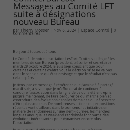
Messages au Comité LFT
suite à désignations
nouveau Bureau
par
Thierry Mosser
|
Nov 6, 2024
|
Espace Comité
|
0
commentaires
Bonjour à toutes et à tous,
Le Comité de notre association LesFortsTrotters a désigné les
membres de son Bureau (président, trésorier et secrétaire)
mardi 29 octobre 2024. Je suis bien conscient que pour
certaines et certains d’entre vous la décision prise ne va pas
dans le sens de ce qui était envisagé et que le résultat n’est pas
celui espéré.
Je tiens, par ce message à répéter ce que j’avais déjà partagé
mardi soir, à savoir que je m’efforcerai de continuer à
conduire l’association dans la ligne de ce qui a été entrepris
jusqu’à maintenant, de faire perdurer ce qui marche bien et
d’introduire des évolutions dans les domaines qui nécessitent
d’être plus soutenus. De nombreuses actions ou propositions
récentes vont d’ailleurs dans le bon sens, les initiatives en
matière de randonnées sur une demi-journée, les marches
longues ainsi que les week-end randonnée font partie des
évolutions intéressantes pour dynamiser encore plus
l’association.
Je veux aussi ici affirmer que je crois beaucoup à cette