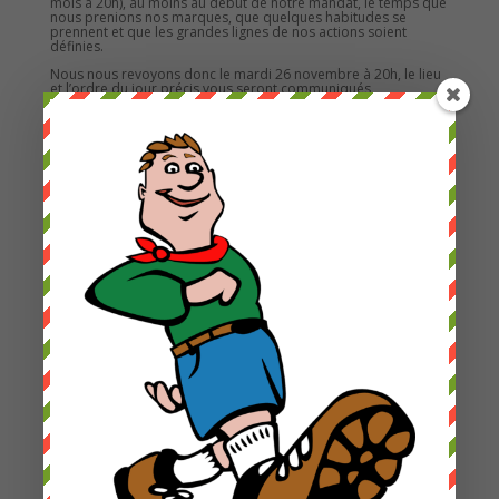
mois à 20h), au moins au début de notre mandat, le temps que
nous prenions nos marques, que quelques habitudes se
prennent et que les grandes lignes de nos actions soient
définies.
Nous nous revoyons donc le mardi 26 novembre à 20h, le lieu
et l’ordre du jour précis vous seront communiqués
ultérieurement.
Cordialement
Thierry Mosser
LesFortsTrotters Admin
Accueil
A propos
Contact
Programme Saison 25-26
Assisté : création événement
Assisté : Gérer les réservations
Assisté : création Newsletters
Les Courses de la Colline
2022
2023