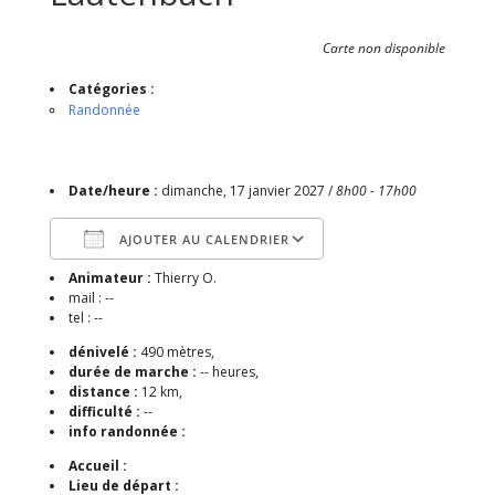
Carte non disponible
Catégories :
Randonnée
Date/heure :
dimanche, 17 janvier 2027 /
8h00 - 17h00
AJOUTER AU CALENDRIER
Animateur :
Thierry O.
Télécharger ICS
Calendrier Google
mail : --
tel : --
dénivelé :
490 mètres,
durée de marche :
-- heures,
distance :
12 km,
difficulté :
--
info randonnée :
Accueil :
Lieu de départ :