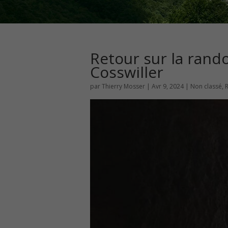
Retour sur la rand
Cosswiller
par
Thierry Mosser
|
Avr 9, 2024
|
Non classé
,