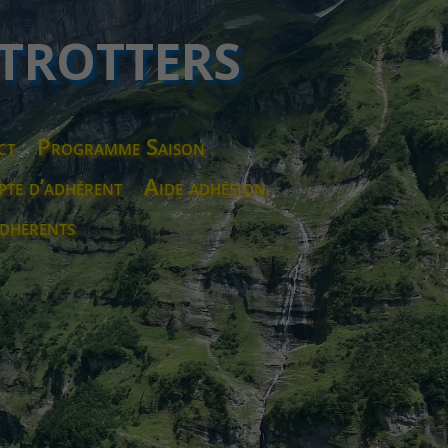
 TROTTERS
ct
Programme Saison
te d’adhérent
Aide adhésion
dhérents