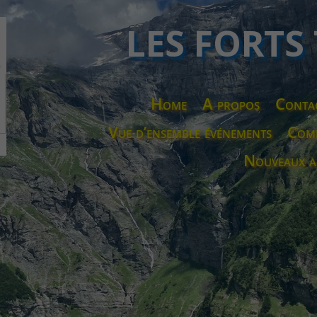
LES FORTS
Home
A propos
Conta
Vue d’ensemble événements
Comp
Nouveaux a