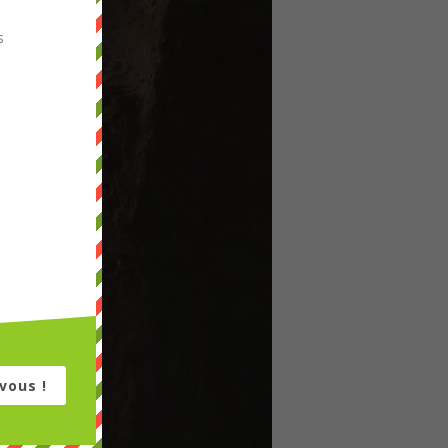
s
vous !