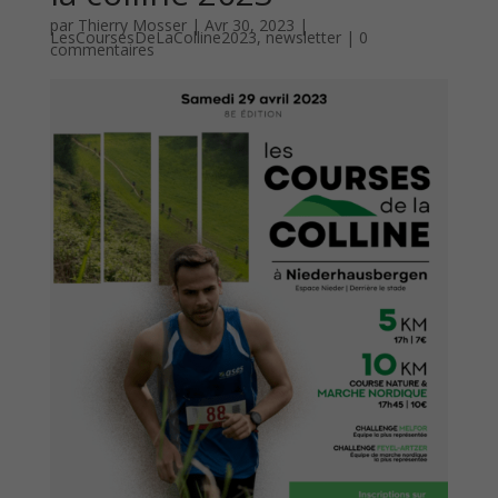
par
Thierry Mosser
|
Avr 30, 2023
|
LesCoursesDeLaColline2023
,
newsletter
|
0
commentaires