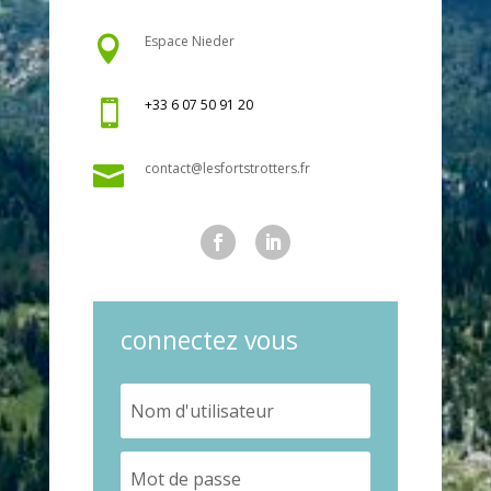
Espace Nieder

+33 6 07 50 91 20

contact@lesfortstrotters.fr

connectez vous