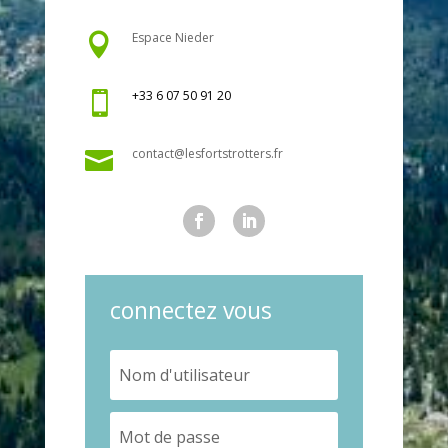
Espace Nieder

+33 6 07 50 91 20

contact@lesfortstrotters.fr

connectez vous