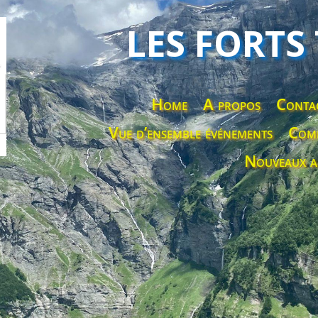
LES FORTS
Home
A propos
Conta
Vue d’ensemble événements
Comp
Nouveaux a