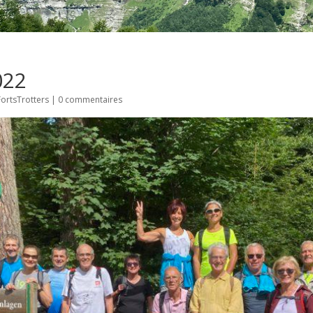
022
ortsTrotters
|
0 commentaires