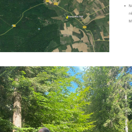
N
r
M