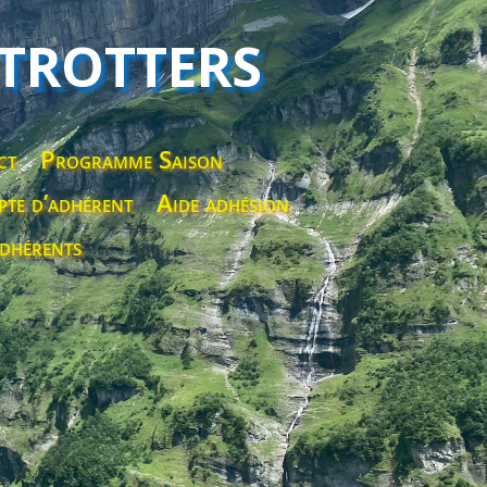
 TROTTERS
ct
Programme Saison
te d’adhérent
Aide adhésion
dhérents