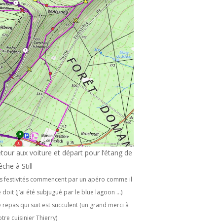
etour aux voiture et départ pour l’étang de
êche à Still
es festivités commencent par un apéro comme il
e doit (j’ai été subjugué par le blue lagoon …)
e repas qui suit est succulent (un grand merci à
otre cuisinier Thierry)