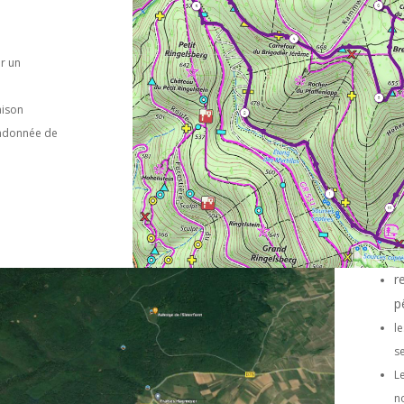
r un
aison
andonnée de
r
p
l
s
L
n