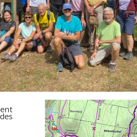
sent
 des