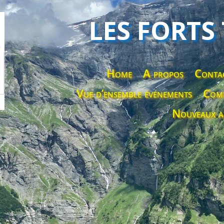
LES FORTS
Home
A propos
Conta
Vue d’ensemble événements
Comp
Nouveaux a