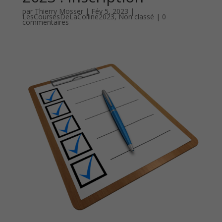
par
Thierry Mosser
|
Fév 5, 2023
|
LesCoursesDeLaColline2023
,
Non classé
|
0
commentaires