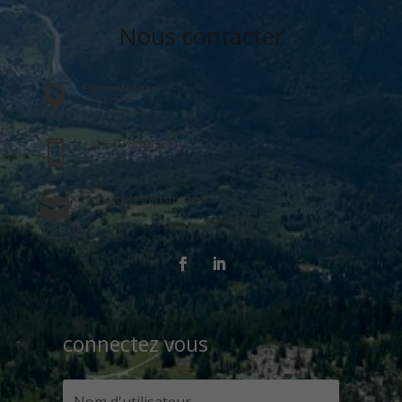
Nous contacter
Espace Nieder

+33 6 07 50 91 20

contact@lesfortstrotters.fr

connectez vous