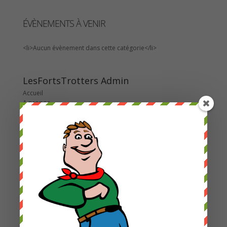
ÉVÈNEMENTS À VENIR
<li>Aucun évènement dans cette catégorie</li>
LesFortsTrotters Admin
Accueil
A propos
Contact
Programme Saison 25-26
Assisté : création événement
Assisté : Gérer les réservations
Assisté : création Newsletters
Les Courses de la Colline
2022
2023