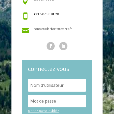

+33 6 07 50 91 20

contact@lesfortstrotters.fr

connectez vous
Mot de passe oublié?