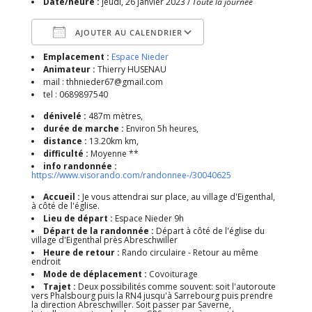
Date/heure :
jeudi, 26 janvier 2023 /
Toute la journée
AJOUTER AU CALENDRIER
Emplacement :
Espace Nieder
Télécharger ICS
Calendrier Google
Animateur :
Thierry HUSENAU
mail : thhnieder67@gmail.com
tel : 0689897540
dénivelé :
487m mètres,
durée de marche :
Environ 5h heures,
distance :
13.20km km,
difficulté :
Moyenne **
info randonnée :
https://www.visorando.com/randonnee-/30040625
Accueil :
Je vous attendrai sur place, au village d'Eigenthal,
à côté de l'église.
Lieu de départ :
Espace Nieder 9h
Départ de la randonnée :
Départ à côté de l'église du
village d'Eigenthal près Abreschwiller
Heure de retour :
Rando circulaire - Retour au même
endroit
Mode de déplacement :
Covoiturage
Trajet :
Deux possibilités comme souvent: soit l'autoroute
vers Phalsbourg puis la RN4 jusqu'à Sarrebourg puis prendre
la direction Abreschwiller. Soit passer par Saverne,