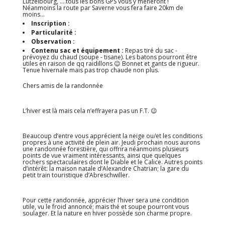
Lutzelbourg, ....tous les bons GPS vous y mèneront !
Néanmoins la route par Saverne vous fera faire 20km de
moins...
Inscription :
Particularité :
Observation :
Contenu sac et équipement :
Repas tiré du sac -
prévoyez du chaud (soupe - tisane). Les batons pourront être
utiles en raison de qq raidillons 😉 Bonnet et gants de rigueur.
Tenue hivernale mais pas trop chaude non plus.
Chers amis de la randonnée
L’hiver est là mais cela n’effrayera pas un F.T. 😉
Beaucoup d’entre vous apprécient la neige ou/et les conditions
propres à une activité de plein air. Jeudi prochain nous aurons
une randonnée forestière, qui offrira néanmoins plusieurs
points de vue vraiment intéressants, ainsi que quelques
rochers spectaculaires dont le Diable et le Calice. Autres points
d’intérêt: la maison natale d’Alexandre Chatrian; la gare du
petit train touristique d’Abreschwiller.
Pour cette randonnée, apprécier l’hiver sera une condition
utile, vu le froid annoncé; mais thé et soupe pourront vous
soulager. Et la nature en hiver possède son charme propre.