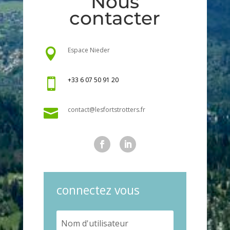
Nous
contacter
Espace Nieder

+33 6 07 50 91 20

contact@lesfortstrotters.fr

connectez vous