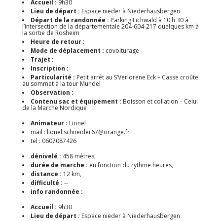
Accueil :
9h30
Lieu de départ :
Espace nieder à Niederhausbergen
Départ de la randonnée :
Parking Eichwald à 10 h 30 à
l’intersection de la départementale 204-604-217 quelques km à
la sortie de Rosheim
Heure de retour :
Mode de déplacement :
covoiturage
Trajet :
Inscription :
Particularité :
Petit arrêt au S’Verlorene Eck – Casse croûte
au sommet à la tour Mundel
Observation :
Contenu sac et équipement :
Boisson et collation – Celui
de la Marche Nordique
Animateur :
Lionel
mail : lionel.schneider67@orange.fr
tel : 0607087426
dénivelé :
458 mètres,
durée de marche :
en fonction du rythme heures,
distance :
12 km,
difficulté :
--
info randonnée :
Accueil :
9h30
Lieu de départ :
Espace nieder à Niederhausbergen