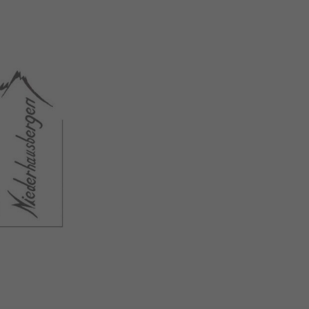
Les Forts T
Home
A propos
Contact
Programme
Compte d’adhérent
Aide adhé