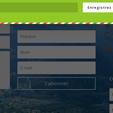
Enregistrez 
Restons en contact
Vous pouvez ici vous abonner à notre Newsletter et à

nos publications.


c
S'abonner
ge