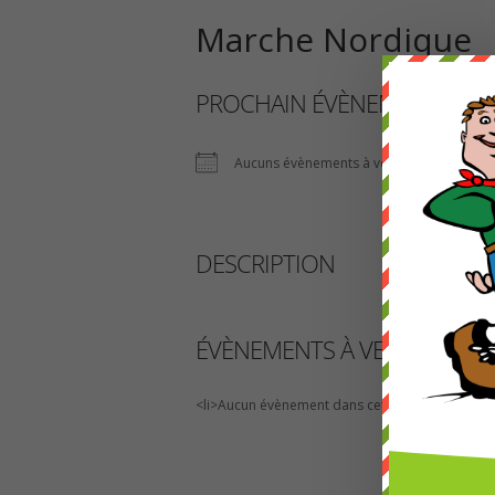
Marche Nordique
PROCHAIN ÉVÈNEMENT
Aucuns évènements à venir
DESCRIPTION
ÉVÈNEMENTS À VENIR
<li>Aucun évènement dans cette catégorie</li>