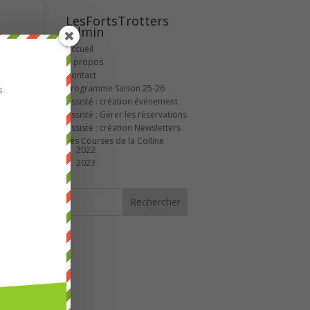
LesFortsTrotters
Admin
Accueil
A propos
Contact
Programme Saison 25-26
s
Assisté : création événement
Assisté : Gérer les réservations
Assisté : création Newsletters
Les Courses de la Colline
2022
2023