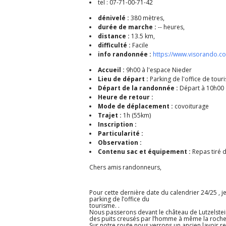
tel : 07-71-00-71-42
dénivelé :
380 mètres,
durée de marche :
-- heures,
distance :
13.5 km,
difficulté :
Facile
info randonnée :
https://www.visorando.
Accueil :
9h00 à l'espace Nieder
Lieu de départ :
Parking de l'office de touri
Départ de la randonnée :
Départ à 10h00 d
Heure de retour :
Mode de déplacement :
covoiturage
Trajet :
1h (55km)
Inscription :
Particularité :
Observation :
Contenu sac et équipement :
Repas tiré 
Chers amis randonneurs,
Pour cette dernière date du calendrier 24/25 , 
parking de l’office du
tourisme. .
Nous passerons devant le château de Lutzelstein
des puits creusés par l’homme à même la roche
Sur notre route nous verrons un ancien lavoir r