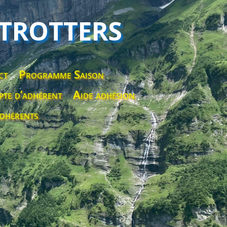
 TROTTERS
ct
Programme Saison
te d’adhérent
Aide adhésion
dhérents