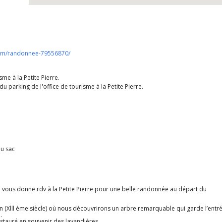
com/randonnee-79556870/
sme à la Petite Pierre.
u parking de l'office de tourisme à la Petite Pierre.
du sac
je vous donne rdv à la Petite Pierre pour une belle randonnée au départ du
 (Xlll ème siècle) où nous découvrirons un arbre remarquable qui garde l’entr
.
estauré en souvenir des lavandières.