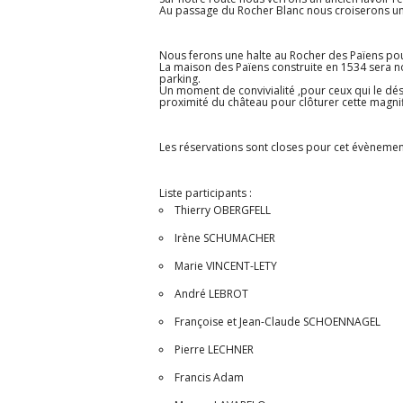
Au passage du Rocher Blanc nous croiserons u
Nous ferons une halte au Rocher des Païens pour
La maison des Païens construite en 1534 sera no
parking.
Un moment de convivialité ,pour ceux qui le dés
proximité du château pour clôturer cette magni
Les réservations sont closes pour cet évènemen
Liste participants :
Thierry OBERGFELL
Irène SCHUMACHER
Marie VINCENT-LETY
André LEBROT
Françoise et Jean-Claude SCHOENNAGEL
Pierre LECHNER
Francis Adam