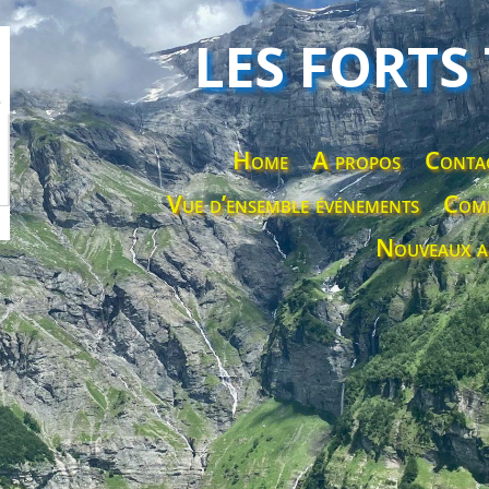
LES FORTS
Home
A propos
Conta
Vue d’ensemble événements
Comp
Nouveaux a