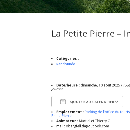
La Petite Pierre – 
Catégories :
Randonnée
Date/heure :
dimanche, 10 août 2025 /
Tout
journée
AJOUTER AU CALENDRIER
Emplacement :
Parking de l'office du touri
Télécharger ICS
Petite-Pierre
Animateur :
Martial et Thierry O
mail : obergfell.th@outlook.com