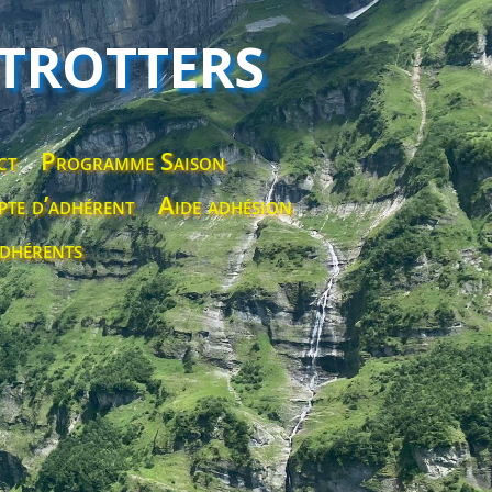
 TROTTERS
ct
Programme Saison
te d’adhérent
Aide adhésion
dhérents