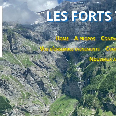
LES FORTS
Home
A propos
Conta
Vue d’ensemble événements
Comp
Nouveaux a