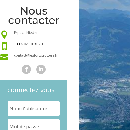
Nous
contacter
Espace Nieder

+33 6 07 50 91 20

contact@lesfortstrotters.fr

connectez vous