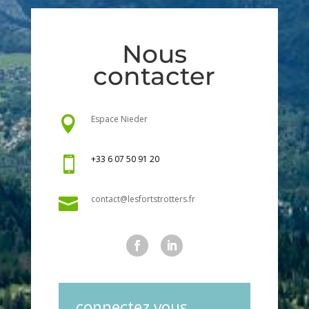
Nous
contacter
Espace Nieder

+33 6 07 50 91 20

contact@lesfortstrotters.fr

connectez vous