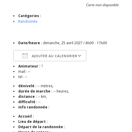
Carte non disponible
Catégories :
Randonnée
Date/heure :
dimanche, 25 avril 2027 /
8h00 - 17h00
AJOUTER AU CALENDRIER
Animateur :
?
Télécharger ICS
Calendrier Google
mail : --
tel : --
dénivelé :
-- mètres,
durée de marche :
-- heures,
distance :
-- km,
difficulté :
--
info randonnée :
Accueil :
Lieu de départ :
Départ de la randonnée :