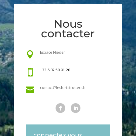
Nous
contacter
Espace Nieder

+33 6 07 50 91 20

contact@lesfortstrotters.fr

connectez vous