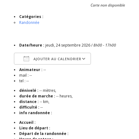
Carte non disponible
Catégories :
Randonnée
Date/heure :
jeudi, 24 septembre 2026 /
8h00 - 17h00
AJOUTER AU CALENDRIER
Animateur :
--
Télécharger ICS
Calendrier Google
mail : --
tel : --
dénivelé :
-- mètres,
durée de marche :
-- heures,
distance :
-- km,
difficulté :
--
info randonnée :
Accueil :
Lieu de départ :
Départ de la randonnée :