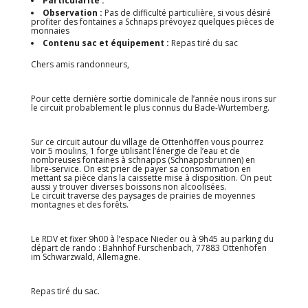
Particularité :
Observation :
Pas de difficulté particulière, si vous désiré
profiter des fontaines a Schnaps prévoyez quelques pièces de
monnaies
Contenu sac et équipement :
Repas tiré du sac
Chers amis randonneurs,
Pour cette dernière sortie dominicale de l’année nous irons sur
le circuit probablement le plus connus du Bade-Wurtemberg.
Sur ce circuit autour du village de Ottenhöffen vous pourrez
voir 5 moulins, 1 forge utilisant l’énergie de l’eau et de
nombreuses fontaines à schnapps (Schnappsbrunnen) en
libre-service. On est prier de payer sa consommation en
mettant sa pièce dans la caissette mise à disposition. On peut
aussi y trouver diverses boissons non alcoolisées.
Le circuit traverse des paysages de prairies de moyennes
montagnes et des forêts.
Le RDV et fixer 9h00 à l’espace Nieder ou à 9h45 au parking du
départ de rando : Bahnhof Furschenbach, 77883 Ottenhöfen
im Schwarzwald, Allemagne.
Repas tiré du sac.