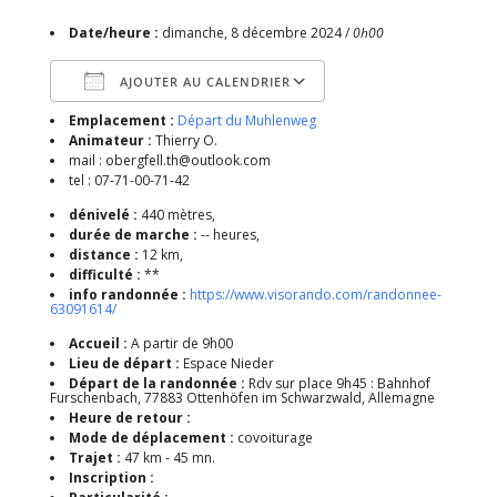
Date/heure :
dimanche, 8 décembre 2024 /
0h00
AJOUTER AU CALENDRIER
Emplacement :
Départ du Muhlenweg
Télécharger ICS
Calendrier Google
Animateur :
Thierry O.
mail : obergfell.th@outlook.com
tel : 07-71-00-71-42
dénivelé :
440 mètres,
durée de marche :
-- heures,
distance :
12 km,
difficulté :
**
info randonnée :
https://www.visorando.com/randonnee-
63091614/
Accueil :
A partir de 9h00
Lieu de départ :
Espace Nieder
Départ de la randonnée :
Rdv sur place 9h45 : Bahnhof
Furschenbach, 77883 Ottenhöfen im Schwarzwald, Allemagne
Heure de retour :
Mode de déplacement :
covoiturage
Trajet :
47 km - 45 mn.
Inscription :