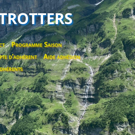
 TROTTERS
ct
Programme Saison
te d’adhérent
Aide adhésion
dhérents