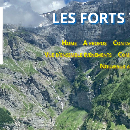
LES FORTS
Home
A propos
Conta
Vue d’ensemble événements
Comp
Nouveaux a