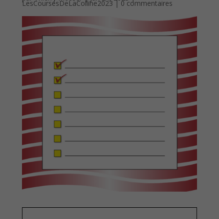
LesCoursesDeLaColline2023
|
0 commentaires