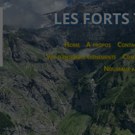
LES FORTS
Home
A propos
Conta
Vue d’ensemble événements
Comp
Nouveaux a