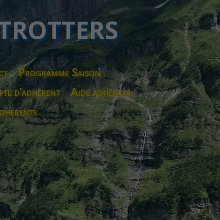
 TROTTERS
ct
Programme Saison
te d’adhérent
Aide adhésion
dhérents