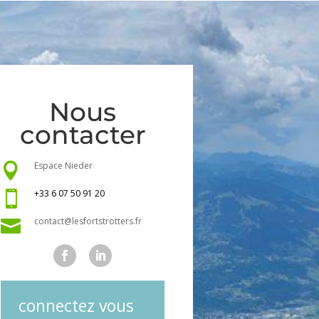
Nous
contacter
Espace Nieder

+33 6 07 50 91 20

contact@lesfortstrotters.fr

connectez vous