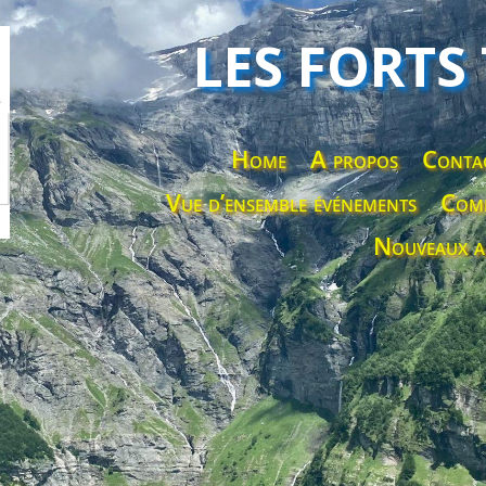
LES FORTS
Home
A propos
Conta
Vue d’ensemble événements
Comp
Nouveaux a