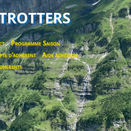
 TROTTERS
ct
Programme Saison
te d’adhérent
Aide adhésion
dhérents