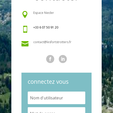
Espace Nieder

+33 6 07 50 91 20

contact@lesfortstrotters.fr

connectez vous