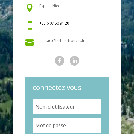
Espace Nieder

+33 6 07 50 91 20

contact@lesfortstrotters.fr

connectez vous