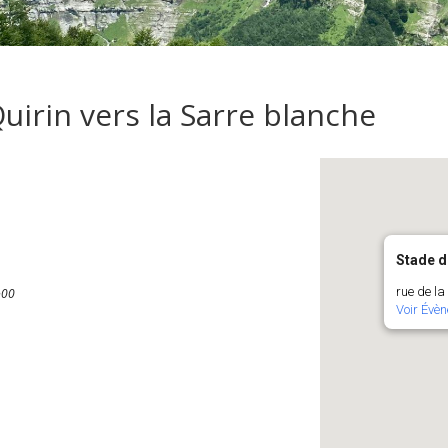
irin vers la Sarre blanche
Stade de
rue de la
h00
Voir Évè
Calendrier Google
iCalendar