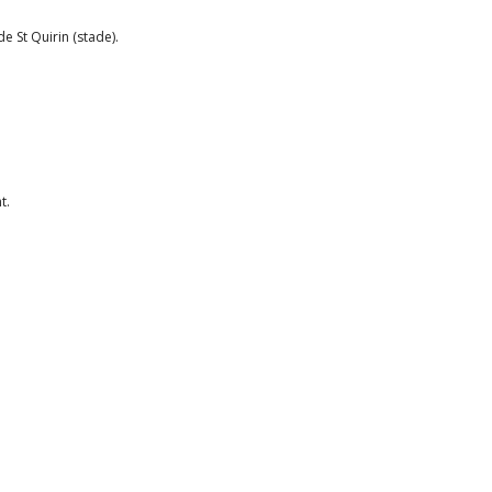
e St Quirin (stade).
t.