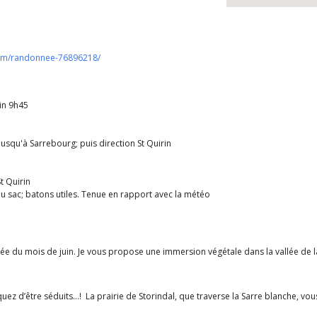
com/randonnee-76896218/
in 9h45
usqu'à Sarrebourg; puis direction St Quirin
t Quirin
du sac; batons utiles. Tenue en rapport avec la météo
du mois de juin. Je vous propose une immersion végétale dans la vallée de la 
ez d’être séduits…! La prairie de Storindal, que traverse la Sarre blanche, vou