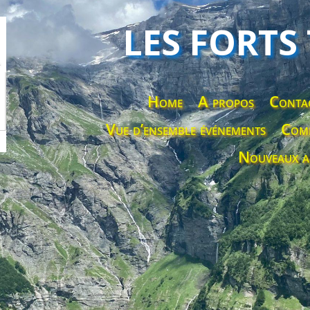
LES FORTS
Home
A propos
Conta
Vue d’ensemble événements
Comp
Nouveaux a