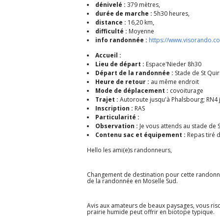
dénivelé :
379 mètres,
durée de marche :
5h30 heures,
distance :
16,20 km,
difficulté :
Moyenne
info randonnée :
https://www.visorando.
Accueil :
Lieu de départ :
Espace'Nieder 8h30
Départ de la randonnée :
Stade de St Quir
Heure de retour :
au même endroit
Mode de déplacement :
covoiturage
Trajet :
Autoroute jusqu'à Phalsbourg; RN4 j
Inscription :
RAS
Particularité :
Observation :
Je vous attends au stade de S
Contenu sac et équipement :
Repas tiré 
Hello les ami(e)s randonneurs,
Changement de destination pour cette randonnée 
de la randonnée en Moselle Sud.
Avis aux amateurs de beaux paysages, vous risqu
prairie humide peut offrir en biotope typique.