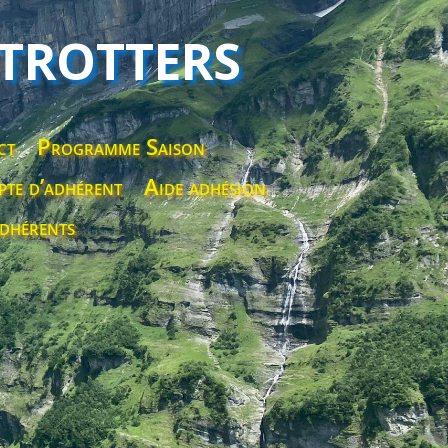
 TROTTERS
ct
Programme Saison
te d’adhérent
Aide adhésion
dhérents