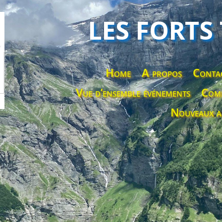
LES FORTS
Home
A propos
Conta
Vue d’ensemble événements
Comp
Nouveaux a