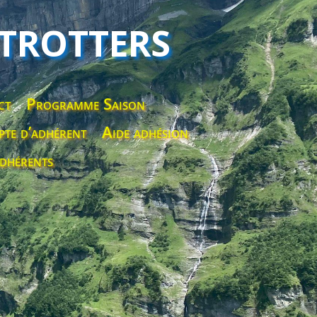
 TROTTERS
ct
Programme Saison
te d’adhérent
Aide adhésion
dhérents