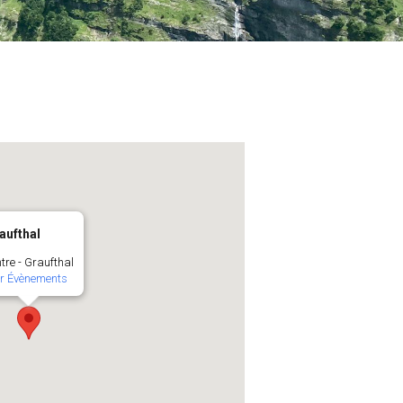
aufthal
tre - Graufthal
ir Évènements
Office 365
Outlook Live