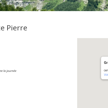
te Pierre
Gr
cen
te la journée
Vo
Calendrier Google
iCalendar