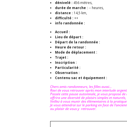
dénivelé :
456 mètres,
durée de marche :
-- heures,
distance :
14,5 km,
difficulté :
++
info randonnée :
Accueil :
Lieu de départ :
Départ de la randonnée :
Heure de retour :
Mode de déplacement :
Trajet :
Inscription :
Particularité :
Observation :
Contenu sac et équipement :
Chers amis randonneurs, les filles aussi…
Ravi de vous retrouver après mon interlude argent
Passée cette pause automnale, je vous propose de r
offrira une diversité de plaisirs simples et naturels,
Veillez à vous munir des élémentaires à la pratique
Je vous attendrai sur le parking en face de l’ancien
au plaisir de v
ous y retrouver.