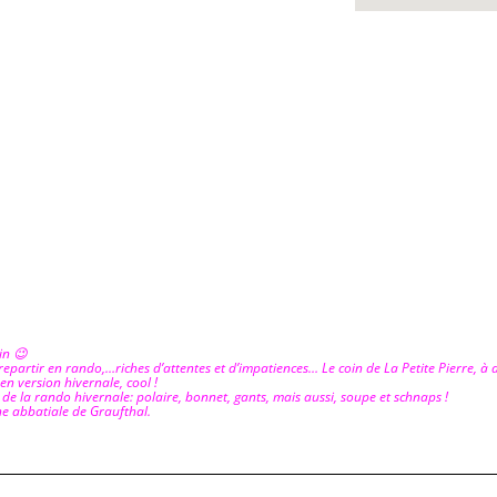
in 😉
epartir en rando,…riches d’attentes et d’impatiences… Le coin de La Petite Pierre, à
 en version hivernale, cool !
 de la rando hivernale: polaire, bonnet, gants, mais aussi, soupe et schnaps !
ne abbatiale de Graufthal.