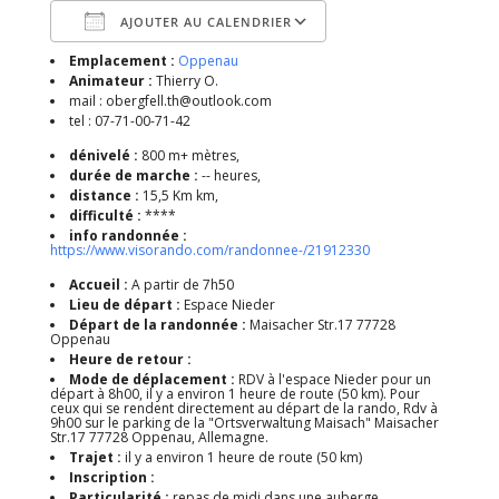
AJOUTER AU CALENDRIER
Emplacement :
Oppenau
Télécharger ICS
Calendrier Google
Animateur :
Thierry O.
mail : obergfell.th@outlook.com
tel : 07-71-00-71-42
dénivelé :
800 m+ mètres,
durée de marche :
-- heures,
distance :
15,5 Km km,
difficulté :
****
info randonnée :
https://www.visorando.com/randonnee-/21912330
Accueil :
A partir de 7h50
Lieu de départ :
Espace Nieder
Départ de la randonnée :
Maisacher Str.17 77728
Oppenau
Heure de retour :
Mode de déplacement :
RDV à l'espace Nieder pour un
départ à 8h00, il y a environ 1 heure de route (50 km). Pour
ceux qui se rendent directement au départ de la rando, Rdv à
9h00 sur le parking de la "Ortsverwaltung Maisach" Maisacher
Str.17 77728 Oppenau, Allemagne.
Trajet :
il y a environ 1 heure de route (50 km)
Inscription :
Particularité :
repas de midi dans une auberge.