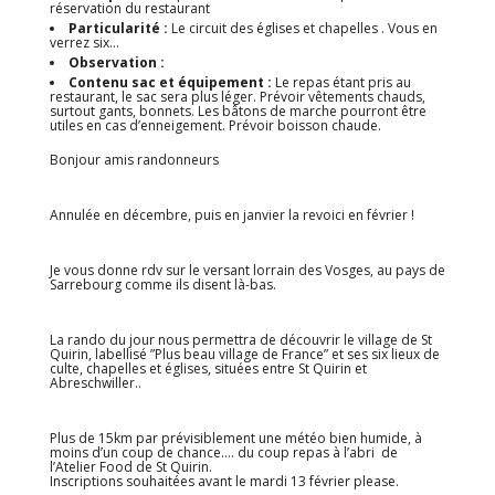
réservation du restaurant
Particularité :
Le circuit des églises et chapelles . Vous en
verrez six...
Observation :
Contenu sac et équipement :
Le repas étant pris au
restaurant, le sac sera plus léger. Prévoir vêtements chauds,
surtout gants, bonnets. Les bâtons de marche pourront être
utiles en cas d’enneigement. Prévoir boisson chaude.
Bonjour amis randonneurs
Annulée en décembre, puis en janvier la revoici en février !
Je vous donne rdv sur le versant lorrain des Vosges, au pays de
Sarrebourg comme ils disent là-bas.
La rando du jour nous permettra de découvrir le village de St
Quirin, labellisé ”Plus beau village de France” et ses six lieux de
culte, chapelles et églises, situées entre St Quirin et
Abreschwiller..
Plus de 15km par prévisiblement une météo bien humide, à
moins d’un coup de chance…. du coup repas à l’abri de
l’Atelier Food de St Quirin.
Inscriptions souhaitées avant le mardi 13 février please.