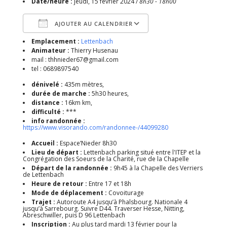
Date/heure :
jeudi, 15 février 2024 /
8h30 - 18h00
AJOUTER AU CALENDRIER
Emplacement :
Lettenbach
Télécharger ICS
Calendrier Google
Animateur :
Thierry Husenau
mail : thhnieder67@gmail.com
tel : 0689897540
dénivelé :
435m mètres,
durée de marche :
5h30 heures,
distance :
16km km,
difficulté :
***
info randonnée :
https://www.visorando.com/randonnee-/44099280
Accueil :
Espace’Nieder 8h30
Lieu de départ :
Lettenbach parking situé entre l'ITEP et la
Congrégation des Soeurs de la Charité, rue de la Chapelle
Départ de la randonnée :
9h45 à la Chapelle des Verriers
de Lettenbach
Heure de retour :
Entre 17 et 18h
Mode de déplacement :
Covoiturage
Trajet :
Autoroute A4 jusqu’à Phalsbourg. Nationale 4
jusqu’à Sarrebourg. Suivre D44. Traverser Hesse, Nitting,
Abreschwiller, puis D 96 Lettenbach
Inscription :
Au plus tard mardi 13 février pour la