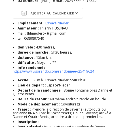
Date/heure :
jeudi, 16 mars 2023 /
8h30 - 17h30
AJOUTER AU CALENDRIER
Emplacement :
Espace Nieder
Télécharger ICS
Calendrier Google
Animateur :
Thierry HUSENAU
mail : thhnieder67@gmail.com
tel : 0689897540
dénivelé :
430 mètres,
durée de marche :
5h30 heures,
distance :
15km km,
difficulté :
Moyenne **
info randonnée :
https://www.visorando.com/randonnee-/25419624
Accueil :
RDV à l'Espace Nieder pour 8h30
Lieu de départ :
Espace'Nieder
Départ de la randonnée :
Bonne Fontaine près Danne et
Quatre Vents
Heure de retour :
Au même endroit; rando en boucle
Mode de déplacement :
Covoiturage
Trajet :
Prendre la direction de Saverne (autoroute ou
ancienne RN4 ou par le Kochersberg; Col de Saverne; arrivé à
Danne et Quatre Vents, prendre à droite au premier feu.
Inscription :
Particularité :
Je vous attendrai au parking de Bonne