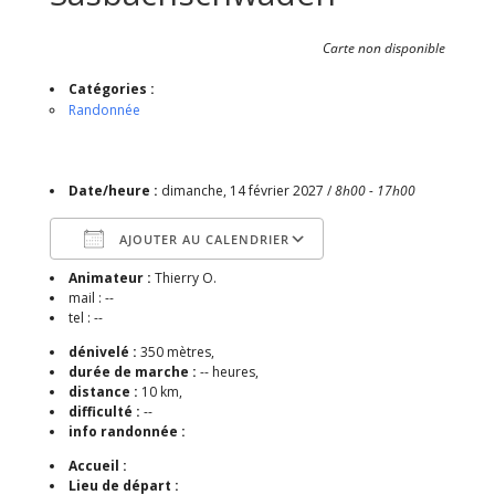
Carte non disponible
Catégories :
Randonnée
Date/heure :
dimanche, 14 février 2027 /
8h00 - 17h00
AJOUTER AU CALENDRIER
Animateur :
Thierry O.
Télécharger ICS
Calendrier Google
mail : --
tel : --
dénivelé :
350 mètres,
durée de marche :
-- heures,
distance :
10 km,
difficulté :
--
info randonnée :
Accueil :
Lieu de départ :