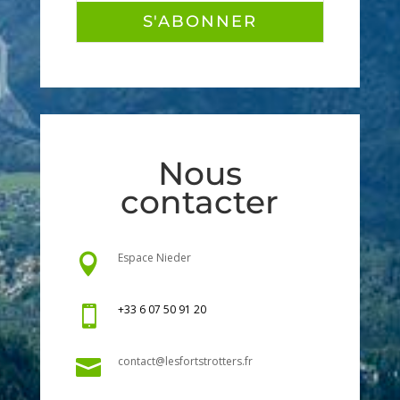
S'ABONNER
Nous
contacter
Espace Nieder

+33 6 07 50 91 20

contact@lesfortstrotters.fr
