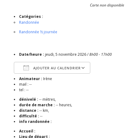
Carte non disponible
Catégories :
Randonnée
Randonnée ½ journée
Date/heure :
jeudi, 5 novembre 2026 /
8h00 - 17h00
AJOUTER AU CALENDRIER
Animateur :
Irène
Télécharger ICS
Calendrier Google
mail : --
tel : --
dénivelé :
-- mètres,
durée de marche :
-- heures,
distance :
-- km,
difficulté :
--
info randonnée :
Accueil :
Lieu de départ :