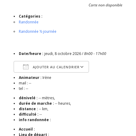
Carte non disponible
Catégories :
Randonnée
Randonnée ½ journée
Date/heure :
jeudi, 8 octobre 2026 /
8h00 - 17h00
AJOUTER AU CALENDRIER
Animateur :
Irène
Télécharger ICS
Calendrier Google
mail : --
tel : --
dénivelé :
-- mètres,
durée de marche :
-- heures,
distance :
-- km,
difficulté :
--
info randonnée :
Accueil :
Lieu de départ :