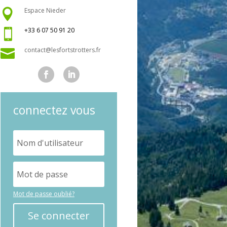
Espace Nieder

+33 6 07 50 91 20

contact@lesfortstrotters.fr

connectez vous
Mot de passe oublié?
Se connecter