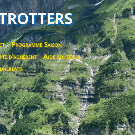
 TROTTERS
ct
Programme Saison
te d’adhérent
Aide adhésion
dhérents