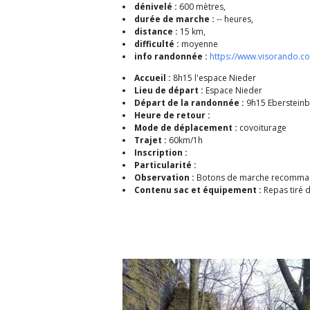
dénivelé :
600 mètres,
durée de marche :
-- heures,
distance :
15 km,
difficulté :
moyenne
info randonnée :
https://www.visorando.
Accueil :
8h15 l'espace Nieder
Lieu de départ :
Espace Nieder
Départ de la randonnée :
9h15 Ebersteinb
Heure de retour :
Mode de déplacement :
covoiturage
Trajet :
60km/1h
Inscription :
Particularité :
Observation :
Botons de marche recommand
Contenu sac et équipement :
Repas tiré 