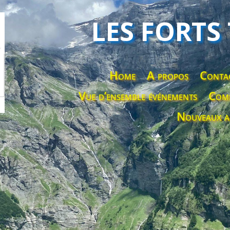
LES FORTS
Home
A propos
Conta
Vue d’ensemble événements
Comp
Nouveaux a