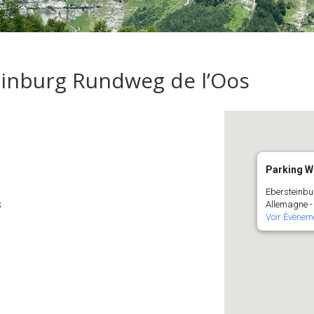
einburg Rundweg de l’Oos
Parking W
Ebersteinbu
Allemagne 
5
Voir Évènem
Calendrier Google
iCalendar