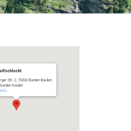
olfschlucht
rger Str. 2, 76530 Baden-Baden,
- baden-baden
ents
Office 365
Outlook Live